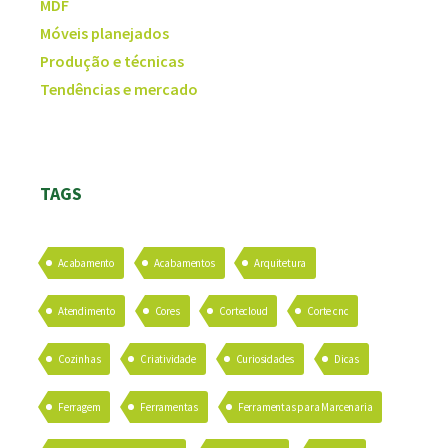
MDF
Móveis planejados
Produção e técnicas
Tendências e mercado
TAGS
Acabamento
Acabamentos
Arquitetura
Atendimento
Cores
Cortecloud
Corte cnc
Cozinhas
Criatividade
Curiosidades
Dicas
Ferragem
Ferramentas
Ferramentas para Marcenaria