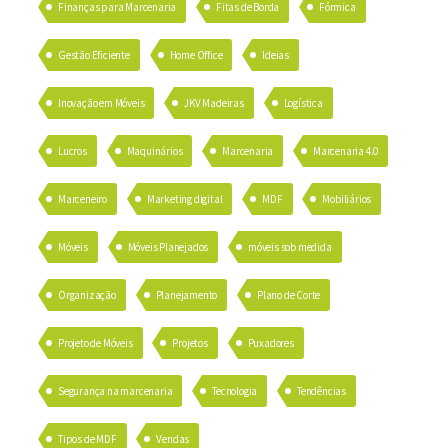
Finanças para Marcenaria
Fitas de Borda
Fórmica
Gestão Eficiente
Home Office
Ideias
Inovação em Móveis
JKV Madeiras
Logística
Lucros
Maquinários
Marcenaria
Marcenaria 4.0
Marceneiro
Marketing digital
MDF
Mobiliários
Móveis
Móveis Planejados
móveis sob medida
Organização
Planejamento
Plano de Corte
Projeto de Móveis
Projetos
Puxadores
Segurança na marcenaria
Tecnologia
Tendências
Tipos de MDF
Vendas