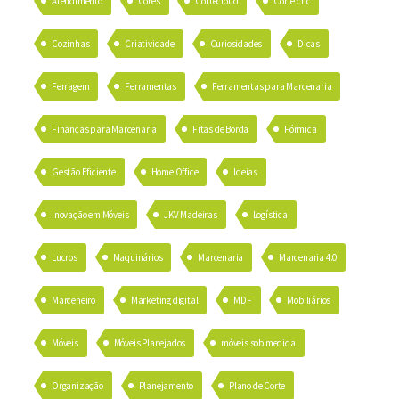
Atendimento
Cores
Cortecloud
Corte cnc
Cozinhas
Criatividade
Curiosidades
Dicas
Ferragem
Ferramentas
Ferramentas para Marcenaria
Finanças para Marcenaria
Fitas de Borda
Fórmica
Gestão Eficiente
Home Office
Ideias
Inovação em Móveis
JKV Madeiras
Logística
Lucros
Maquinários
Marcenaria
Marcenaria 4.0
Marceneiro
Marketing digital
MDF
Mobiliários
Móveis
Móveis Planejados
móveis sob medida
Organização
Planejamento
Plano de Corte