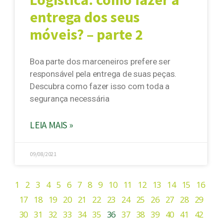
entrega dos seus
móveis? – parte 2
Boa parte dos marceneiros prefere ser
responsável pela entrega de suas peças.
Descubra como fazer isso com toda a
segurança necessária
LEIA MAIS »
09/08/2021
1
2
3
4
5
6
7
8
9
10
11
12
13
14
15
16
17
18
19
20
21
22
23
24
25
26
27
28
29
30
31
32
33
34
35
36
37
38
39
40
41
42