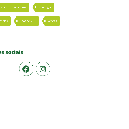
rança na marcenaria
Tecnologia
ências
Tipos de MDF
Vendas
s sociais