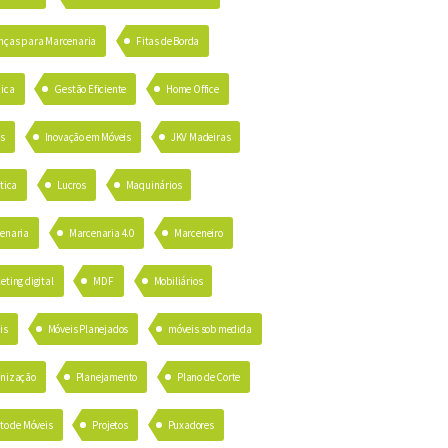
nças para Marcenaria
Fitas de Borda
ica
Gestão Eficiente
Home Office
as
Inovação em Móveis
JKV Madeiras
tica
Lucros
Maquinários
enaria
Marcenaria 4.0
Marceneiro
eting digital
MDF
Mobiliários
is
Móveis Planejados
móveis sob medida
nização
Planejamento
Plano de Corte
to de Móveis
Projetos
Puxadores