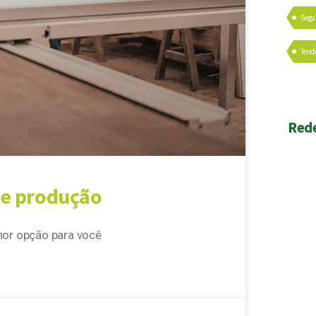
Segu
Tend
Rede
de produção
lhor opção para você