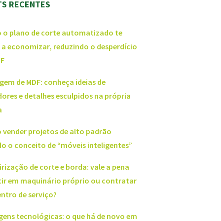
TS RECENTES
o plano de corte automatizado te
 a economizar, reduzindo o desperdício
DF
gem de MDF: conheça ideias de
ores e detalhes esculpidos na própria
a
vender projetos de alto padrão
o o conceito de “móveis inteligentes”
irização de corte e borda: vale a pena
tir em maquinário próprio ou contratar
ntro de serviço?
gens tecnológicas: o que há de novo em