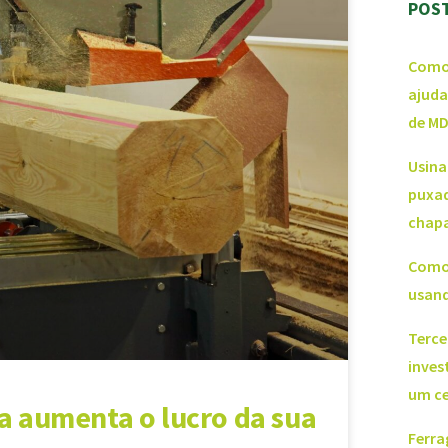
POS
Como 
ajuda
de M
Usina
puxad
chap
Como 
usand
Terce
inves
um ce
la aumenta o lucro da sua
Ferra