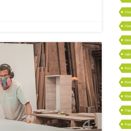
Fina
Fórm
Idei
Logís
Marc
Mark
Móve
Orga
Proje