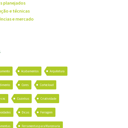
s planejados
ção e técnicas
ncias e mercado
S
bamento
Acabamentos
Arquitetura
dimento
Cores
Cortecloud
e cnc
Cozinhas
Criatividade
osidades
Dicas
Ferragem
amentas
Ferramentas para Marcenaria