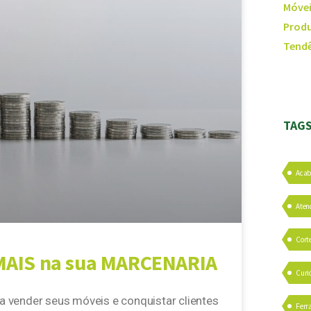
Móvei
Produ
Tendê
TAG
Aca
Aten
Cort
 MAIS na sua MARCENARIA
Curi
a vender seus móveis e conquistar clientes
Ferr