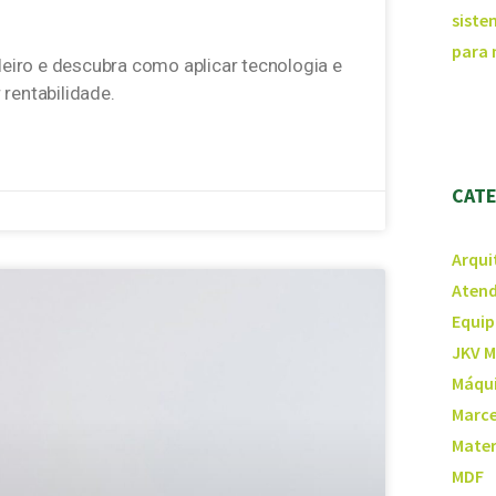
siste
para
eiro e descubra como aplicar tecnologia e
 rentabilidade.
CAT
Arqui
Atend
Equip
JKV M
Máqui
Marce
Mater
MDF