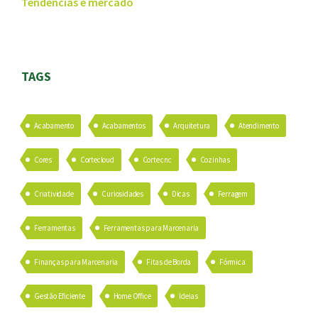
Tendências e mercado
TAGS
Acabamento
Acabamentos
Arquitetura
Atendimento
Cores
Cortecloud
Corte cnc
Cozinhas
Criatividade
Curiosidades
Dicas
Ferragem
Ferramentas
Ferramentas para Marcenaria
Finanças para Marcenaria
Fitas de Borda
Fórmica
Gestão Eficiente
Home Office
Ideias