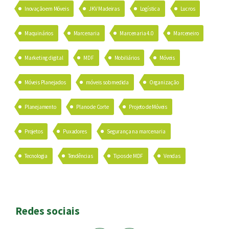
Inovação em Móveis
JKV Madeiras
Logística
Lucros
Maquinários
Marcenaria
Marcenaria 4.0
Marceneiro
Marketing digital
MDF
Mobiliários
Móveis
Móveis Planejados
móveis sob medida
Organização
Planejamento
Plano de Corte
Projeto de Móveis
Projetos
Puxadores
Segurança na marcenaria
Tecnologia
Tendências
Tipos de MDF
Vendas
Redes sociais