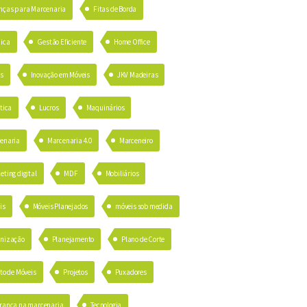
nças para Marcenaria
Fitas de Borda
ica
Gestão Eficiente
Home Office
as
Inovação em Móveis
JKV Madeiras
tica
Lucros
Maquinários
enaria
Marcenaria 4.0
Marceneiro
eting digital
MDF
Mobiliários
is
Móveis Planejados
móveis sob medida
nização
Planejamento
Plano de Corte
to de Móveis
Projetos
Puxadores
rança na marcenaria
Tecnologia