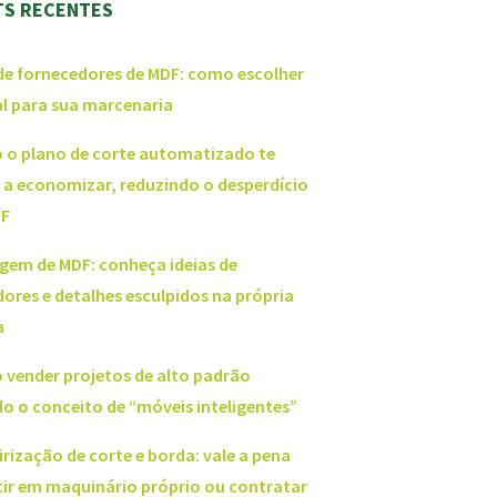
TS RECENTES
de fornecedores de MDF: como escolher
al para sua marcenaria
o plano de corte automatizado te
 a economizar, reduzindo o desperdício
DF
gem de MDF: conheça ideias de
ores e detalhes esculpidos na própria
a
vender projetos de alto padrão
o o conceito de “móveis inteligentes”
irização de corte e borda: vale a pena
tir em maquinário próprio ou contratar