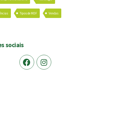
ências
Tipos de MDF
Vendas
s sociais