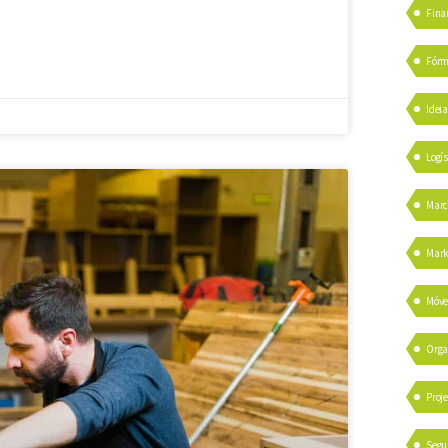
Fina
Fórm
Idei
Logís
Marc
Mark
Móve
Orga
Proje
Segu