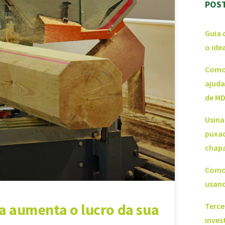
POS
Guia 
o ide
Como 
ajuda
de M
Usina
puxad
chap
Como 
usand
la aumenta o lucro da sua
Terce
inves