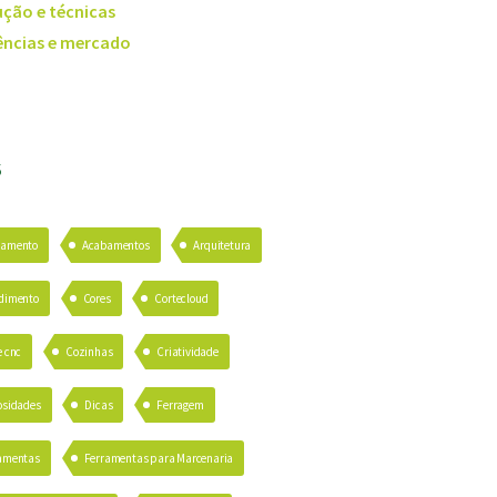
ção e técnicas
ncias e mercado
S
bamento
Acabamentos
Arquitetura
dimento
Cores
Cortecloud
e cnc
Cozinhas
Criatividade
osidades
Dicas
Ferragem
amentas
Ferramentas para Marcenaria