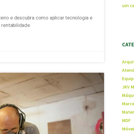
um ce
eiro e descubra como aplicar tecnologia e
 rentabilidade.
CAT
Arqui
Atend
Equip
JKV M
Máqui
Marce
Mater
MDF
Móvei