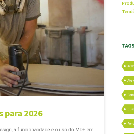
Produ
Tendê
TAG
Aca
Aten
Cort
Curi
s para 2026
Ferr
esign, a funcionalidade e o uso do MDF em