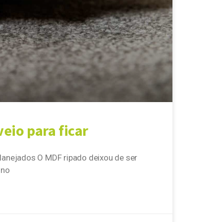
eio para ficar
planejados O MDF ripado deixou de ser
 no