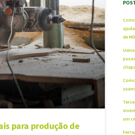
POS
Como 
ajuda
de M
Usina
puxad
chap
Como 
usand
Terce
inves
um ce
ais para produção de
Ferra