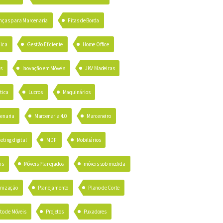
nças para Marcenaria
Fitas de Borda
ica
Gestão Eficiente
Home Office
as
Inovação em Móveis
JKV Madeiras
tica
Lucros
Maquinários
enaria
Marcenaria 4.0
Marceneiro
eting digital
MDF
Mobiliários
is
Móveis Planejados
móveis sob medida
nização
Planejamento
Plano de Corte
to de Móveis
Projetos
Puxadores