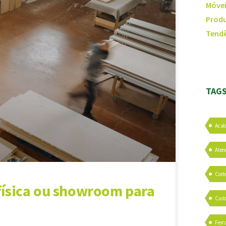
Móvei
Produ
Tendê
TAG
Aca
Aten
Cort
 física ou showroom para
Curi
Ferr