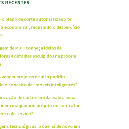
TS RECENTES
o plano de corte automatizado te
 a economizar, reduzindo o desperdício
DF
gem de MDF: conheça ideias de
ores e detalhes esculpidos na própria
a
vender projetos de alto padrão
o o conceito de “móveis inteligentes”
irização de corte e borda: vale a pena
tir em maquinário próprio ou contratar
ntro de serviço?
gens tecnológicas: o que há de novo em