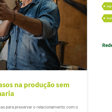
Segu
Tend
Rede
rasos na produção sem
naria
mas para preservar o relacionamento com o