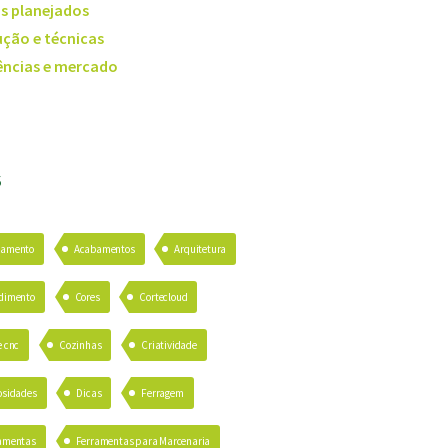
s planejados
ção e técnicas
ncias e mercado
S
bamento
Acabamentos
Arquitetura
dimento
Cores
Cortecloud
e cnc
Cozinhas
Criatividade
osidades
Dicas
Ferragem
amentas
Ferramentas para Marcenaria