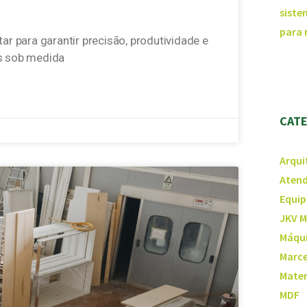
siste
para
 para garantir precisão, produtividade e
s sob medida
CAT
Arqui
Atend
Equip
JKV M
Máqui
Marce
Mater
MDF