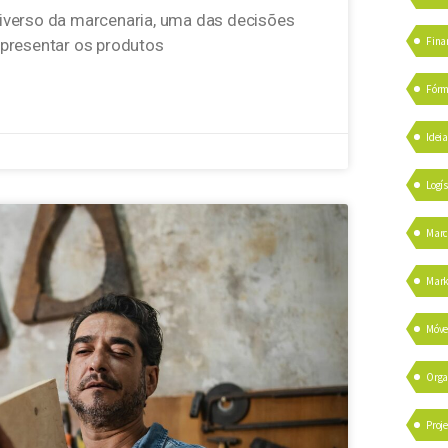
iverso da marcenaria, uma das decisões
Fina
apresentar os produtos
Fórm
Idei
Logís
Marc
Mark
Móve
Orga
Proje