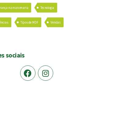
rança na marcenaria
Tecnologia
ências
Tipos de MDF
Vendas
s sociais