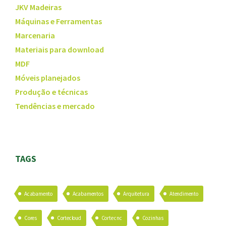
JKV Madeiras
Máquinas e Ferramentas
Marcenaria
Materiais para download
MDF
Móveis planejados
Produção e técnicas
Tendências e mercado
TAGS
Acabamento
Acabamentos
Arquitetura
Atendimento
Cores
Cortecloud
Corte cnc
Cozinhas