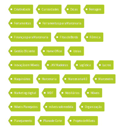
Criatividade
Curiosidades
Dicas
Ferragem
Ferramentas
Ferramentas para Marcenaria
Finanças para Marcenaria
Fitas de Borda
Fórmica
Gestão Eficiente
Home Office
Ideias
Inovação em Móveis
JKV Madeiras
Logística
Lucros
Maquinários
Marcenaria
Marcenaria 4.0
Marceneiro
Marketing digital
MDF
Mobiliários
Móveis
Móveis Planejados
móveis sob medida
Organização
Planejamento
Plano de Corte
Projeto de Móveis