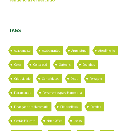
TAGS
Acabamento
Acabamentos
Arquitetura
Atendimento
Cores
Cortecloud
Corte cnc
Cozinhas
Criatividade
Curiosidades
Dicas
Ferragem
Ferramentas
Ferramentas para Marcenaria
Finanças para Marcenaria
Fitas de Borda
Fórmica
Gestão Eficiente
Home Office
Ideias