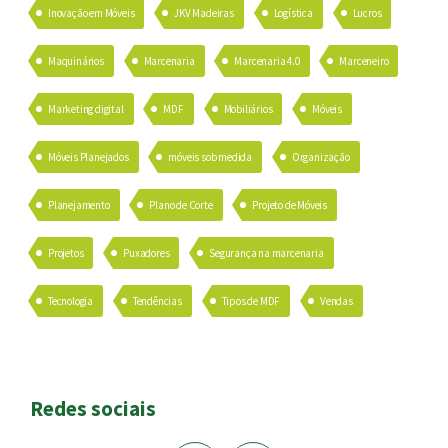
Inovação em Móveis
JKV Madeiras
Logística
Lucros
Maquinários
Marcenaria
Marcenaria 4.0
Marceneiro
Marketing digital
MDF
Mobiliários
Móveis
Móveis Planejados
móveis sob medida
Organização
Planejamento
Plano de Corte
Projeto de Móveis
Projetos
Puxadores
Segurança na marcenaria
Tecnologia
Tendências
Tipos de MDF
Vendas
Redes sociais