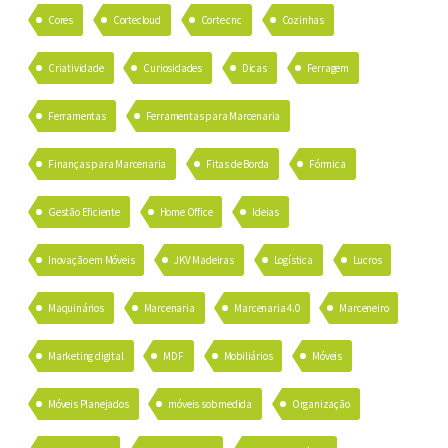
Cores
Cortecloud
Corte cnc
Cozinhas
Criatividade
Curiosidades
Dicas
Ferragem
Ferramentas
Ferramentas para Marcenaria
Finanças para Marcenaria
Fitas de Borda
Fórmica
Gestão Eficiente
Home Office
Ideias
Inovação em Móveis
JKV Madeiras
Logística
Lucros
Maquinários
Marcenaria
Marcenaria 4.0
Marceneiro
Marketing digital
MDF
Mobiliários
Móveis
Móveis Planejados
móveis sob medida
Organização