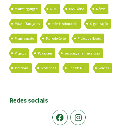
Marketing digital
MDF
Mobiliários
Móveis
Móveis Planejados
móveis sob medida
Organização
Planejamento
Plano de Corte
Projeto de Móveis
Projetos
Puxadores
Segurança na marcenaria
Tecnologia
Tendências
Tipos de MDF
Vendas
Redes sociais