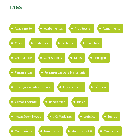
TAGS
Acabamento
Acabamentos
Arquitetura
Atendimento
Cores
Cortecloud
Corte cnc
Cozinhas
Criatividade
Curiosidades
Dicas
Ferragem
Ferramentas
Ferramentas para Marcenaria
Finanças para Marcenaria
Fitas de Borda
Fórmica
Gestão Eficiente
Home Office
Ideias
Inovação em Móveis
JKV Madeiras
Logística
Lucros
Maquinários
Marcenaria
Marcenaria 4.0
Marceneiro