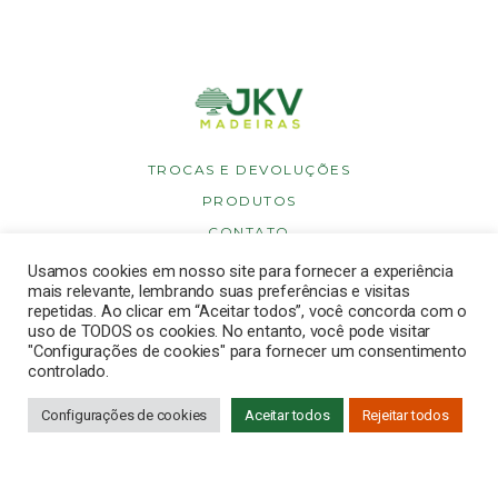
TROCAS E DEVOLUÇÕES
PRODUTOS
CONTATO
POLÍTICA DE PRIVACIDADE
Usamos cookies em nosso site para fornecer a experiência
mais relevante, lembrando suas preferências e visitas
POLÍTICA DE COOKIES
repetidas. Ao clicar em “Aceitar todos”, você concorda com o
uso de TODOS os cookies. No entanto, você pode visitar
"Configurações de cookies" para fornecer um consentimento
controlado.
Copyright © 2026 JKV Madeiras. Todos os direitos reservados.
Desenvolvido por
Dinbrasil
.
Configurações de cookies
Aceitar todos
Rejeitar todos