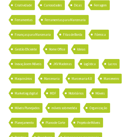
Criatividade
Curiosidades
Dicas
Ferragem
Ferramentas
Ferramentas para Marcenaria
Finanças para Marcenaria
Fitas de Borda
Fórmica
Gestão Eficiente
Home Office
Ideias
Inovação em Móveis
JKV Madeiras
Logística
Lucros
Maquinários
Marcenaria
Marcenaria 4.0
Marceneiro
Marketing digital
MDF
Mobiliários
Móveis
Móveis Planejados
móveis sob medida
Organização
Planejamento
Plano de Corte
Projeto de Móveis