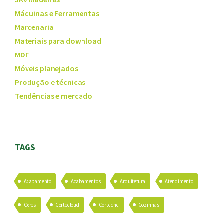
Máquinas e Ferramentas
Marcenaria
Materiais para download
MDF
Móveis planejados
Produção e técnicas
Tendências e mercado
TAGS
Acabamento
Acabamentos
Arquitetura
Atendimento
Cores
Cortecloud
Corte cnc
Cozinhas