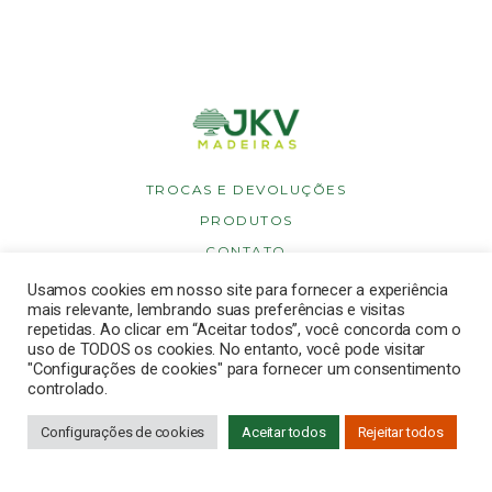
TROCAS E DEVOLUÇÕES
PRODUTOS
CONTATO
POLÍTICA DE PRIVACIDADE
Usamos cookies em nosso site para fornecer a experiência
mais relevante, lembrando suas preferências e visitas
POLÍTICA DE COOKIES
repetidas. Ao clicar em “Aceitar todos”, você concorda com o
uso de TODOS os cookies. No entanto, você pode visitar
"Configurações de cookies" para fornecer um consentimento
controlado.
Copyright © 2026 JKV Madeiras. Todos os direitos reservados.
Desenvolvido por
Dinbrasil
.
Configurações de cookies
Aceitar todos
Rejeitar todos