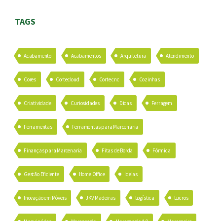
TAGS
Acabamento
Acabamentos
Arquitetura
Atendimento
Cores
Cortecloud
Corte cnc
Cozinhas
Criatividade
Curiosidades
Dicas
Ferragem
Ferramentas
Ferramentas para Marcenaria
Finanças para Marcenaria
Fitas de Borda
Fórmica
Gestão Eficiente
Home Office
Ideias
Inovação em Móveis
JKV Madeiras
Logística
Lucros