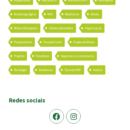
Maquinários
Marcenaria
Marcenaria 4.0
Marceneiro
Marketing digital
MDF
Mobiliários
Móveis
Móveis Planejados
móveis sob medida
Organização
Planejamento
Plano de Corte
Projeto de Móveis
Projetos
Puxadores
Segurança na marcenaria
Tecnologia
Tendências
Tipos de MDF
Vendas
Redes sociais