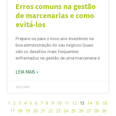
Erros comuns na gestão
de marcenarias e como
evitá-los
Prepare-se para o novo ano investindo na
boa administração do seu negócio Quais
são os desafios mais frequentes
enfrentados na gestão de uma marcenaria e
LEIA MAIS »
10/12/2024
1
2
3
4
5
6
7
8
9
10
11
12
13
14
15
16
17
18
19
20
21
22
23
24
25
26
27
28
29