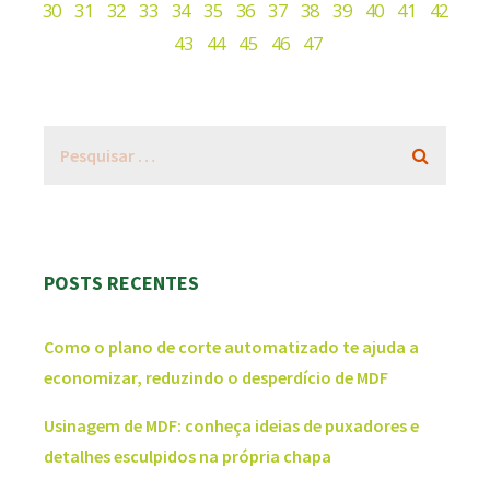
30
31
32
33
34
35
36
37
38
39
40
41
42
43
44
45
46
47
POSTS RECENTES
Como o plano de corte automatizado te ajuda a
economizar, reduzindo o desperdício de MDF
Usinagem de MDF: conheça ideias de puxadores e
detalhes esculpidos na própria chapa