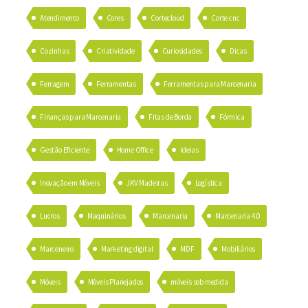
Atendimento
Cores
Cortecloud
Corte cnc
Cozinhas
Criatividade
Curiosidades
Dicas
Ferragem
Ferramentas
Ferramentas para Marcenaria
Finanças para Marcenaria
Fitas de Borda
Fórmica
Gestão Eficiente
Home Office
Ideias
Inovação em Móveis
JKV Madeiras
Logística
Lucros
Maquinários
Marcenaria
Marcenaria 4.0
Marceneiro
Marketing digital
MDF
Mobiliários
Móveis
Móveis Planejados
móveis sob medida