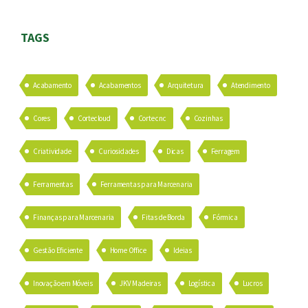
TAGS
Acabamento
Acabamentos
Arquitetura
Atendimento
Cores
Cortecloud
Corte cnc
Cozinhas
Criatividade
Curiosidades
Dicas
Ferragem
Ferramentas
Ferramentas para Marcenaria
Finanças para Marcenaria
Fitas de Borda
Fórmica
Gestão Eficiente
Home Office
Ideias
Inovação em Móveis
JKV Madeiras
Logística
Lucros