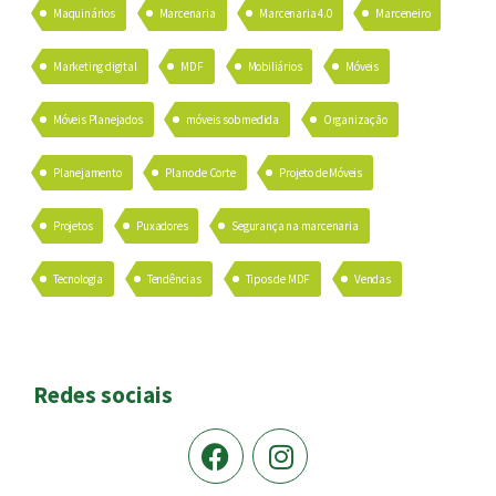
Maquinários
Marcenaria
Marcenaria 4.0
Marceneiro
Marketing digital
MDF
Mobiliários
Móveis
Móveis Planejados
móveis sob medida
Organização
Planejamento
Plano de Corte
Projeto de Móveis
Projetos
Puxadores
Segurança na marcenaria
Tecnologia
Tendências
Tipos de MDF
Vendas
Redes sociais