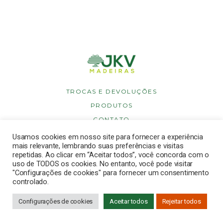
TROCAS E DEVOLUÇÕES
PRODUTOS
CONTATO
POLÍTICA DE PRIVACIDADE
Usamos cookies em nosso site para fornecer a experiência
mais relevante, lembrando suas preferências e visitas
POLÍTICA DE COOKIES
repetidas. Ao clicar em “Aceitar todos”, você concorda com o
uso de TODOS os cookies. No entanto, você pode visitar
"Configurações de cookies" para fornecer um consentimento
controlado.
Copyright © 2026 JKV Madeiras. Todos os direitos reservados.
Desenvolvido por
Dinbrasil
.
Configurações de cookies
Aceitar todos
Rejeitar todos