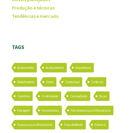
Produção e técnicas
Tendências e mercado
TAGS
Acabamento
Acabamentos
Arquitetura
Atendimento
Cores
Cortecloud
Corte cnc
Cozinhas
Criatividade
Curiosidades
Dicas
Ferragem
Ferramentas
Ferramentas para Marcenaria
Finanças para Marcenaria
Fitas de Borda
Fórmica