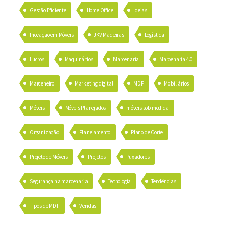
Gestão Eficiente
Home Office
Ideias
Inovação em Móveis
JKV Madeiras
Logística
Lucros
Maquinários
Marcenaria
Marcenaria 4.0
Marceneiro
Marketing digital
MDF
Mobiliários
Móveis
Móveis Planejados
móveis sob medida
Organização
Planejamento
Plano de Corte
Projeto de Móveis
Projetos
Puxadores
Segurança na marcenaria
Tecnologia
Tendências
Tipos de MDF
Vendas