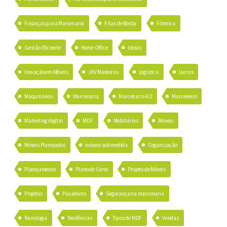
Finanças para Marcenaria
Fitas de Borda
Fórmica
Gestão Eficiente
Home Office
Ideias
Inovação em Móveis
JKV Madeiras
Logística
Lucros
Maquinários
Marcenaria
Marcenaria 4.0
Marceneiro
Marketing digital
MDF
Mobiliários
Móveis
Móveis Planejados
móveis sob medida
Organização
Planejamento
Plano de Corte
Projeto de Móveis
Projetos
Puxadores
Segurança na marcenaria
Tecnologia
Tendências
Tipos de MDF
Vendas