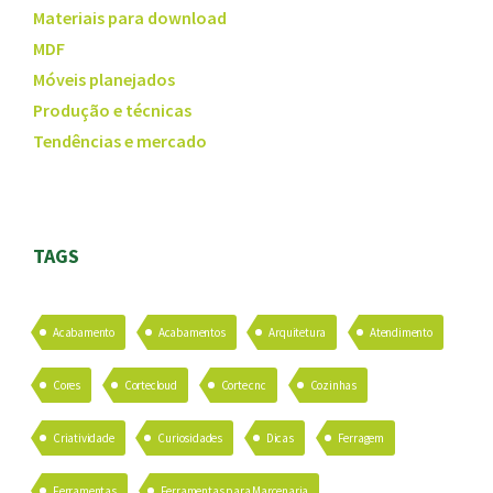
Materiais para download
MDF
Móveis planejados
Produção e técnicas
Tendências e mercado
TAGS
Acabamento
Acabamentos
Arquitetura
Atendimento
Cores
Cortecloud
Corte cnc
Cozinhas
Criatividade
Curiosidades
Dicas
Ferragem
Ferramentas
Ferramentas para Marcenaria