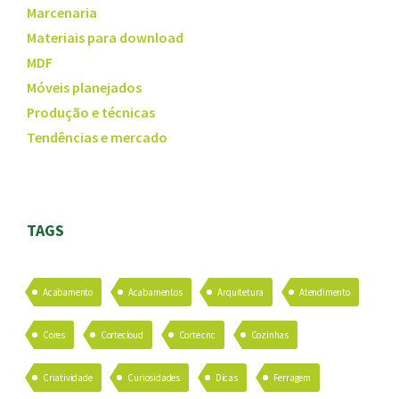
Marcenaria
Materiais para download
MDF
Móveis planejados
Produção e técnicas
Tendências e mercado
TAGS
Acabamento
Acabamentos
Arquitetura
Atendimento
Cores
Cortecloud
Corte cnc
Cozinhas
Criatividade
Curiosidades
Dicas
Ferragem