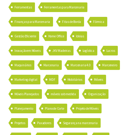
Ferramentas
Ferramentas para Marcenaria
Finanças para Marcenaria
Fitas de Borda
Fórmica
Gestão Eficiente
Home Office
Ideias
Inovação em Móveis
JKV Madeiras
Logística
Lucros
Maquinários
Marcenaria
Marcenaria 4.0
Marceneiro
Marketing digital
MDF
Mobiliários
Móveis
Móveis Planejados
móveis sob medida
Organização
Planejamento
Plano de Corte
Projeto de Móveis
Projetos
Puxadores
Segurança na marcenaria