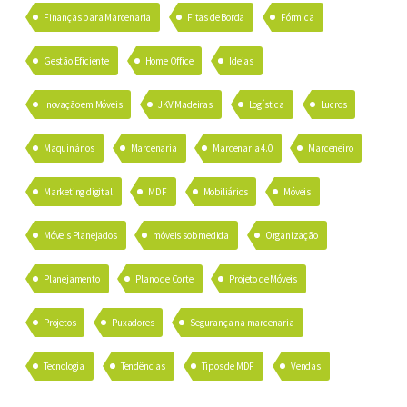
Finanças para Marcenaria
Fitas de Borda
Fórmica
Gestão Eficiente
Home Office
Ideias
Inovação em Móveis
JKV Madeiras
Logística
Lucros
Maquinários
Marcenaria
Marcenaria 4.0
Marceneiro
Marketing digital
MDF
Mobiliários
Móveis
Móveis Planejados
móveis sob medida
Organização
Planejamento
Plano de Corte
Projeto de Móveis
Projetos
Puxadores
Segurança na marcenaria
Tecnologia
Tendências
Tipos de MDF
Vendas