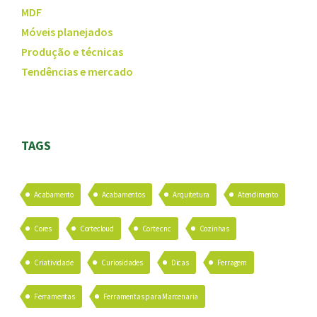
MDF
Móveis planejados
Produção e técnicas
Tendências e mercado
TAGS
Acabamento
Acabamentos
Arquitetura
Atendimento
Cores
Cortecloud
Corte cnc
Cozinhas
Criatividade
Curiosidades
Dicas
Ferragem
Ferramentas
Ferramentas para Marcenaria