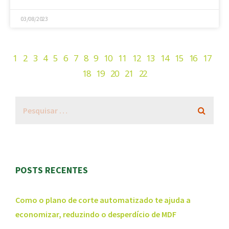
03/08/2023
1
2
3
4
5
6
7
8
9
10
11
12
13
14
15
16
17
18
19
20
21
22
POSTS RECENTES
Como o plano de corte automatizado te ajuda a
economizar, reduzindo o desperdício de MDF