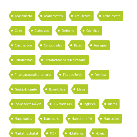
Acabamento
Acabamentos
Arquitetura
Atendimento
Cores
Cortecloud
Corte cnc
Cozinhas
Criatividade
Curiosidades
Dicas
Ferragem
Ferramentas
Ferramentas para Marcenaria
Finanças para Marcenaria
Fitas de Borda
Fórmica
Gestão Eficiente
Home Office
Ideias
Inovação em Móveis
JKV Madeiras
Logística
Lucros
Maquinários
Marcenaria
Marcenaria 4.0
Marceneiro
Marketing digital
MDF
Mobiliários
Móveis