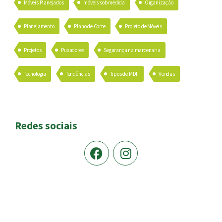
Móveis Planejados
móveis sob medida
Organização
Planejamento
Plano de Corte
Projeto de Móveis
Projetos
Puxadores
Segurança na marcenaria
Tecnologia
Tendências
Tipos de MDF
Vendas
Redes sociais