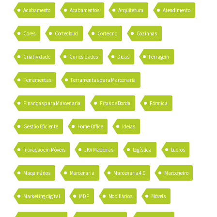
Acabamento
Acabamentos
Arquitetura
Atendimento
Cores
Cortecloud
Corte cnc
Cozinhas
Criatividade
Curiosidades
Dicas
Ferragem
Ferramentas
Ferramentas para Marcenaria
Finanças para Marcenaria
Fitas de Borda
Fórmica
Gestão Eficiente
Home Office
Ideias
Inovação em Móveis
JKV Madeiras
Logística
Lucros
Maquinários
Marcenaria
Marcenaria 4.0
Marceneiro
Marketing digital
MDF
Mobiliários
Móveis