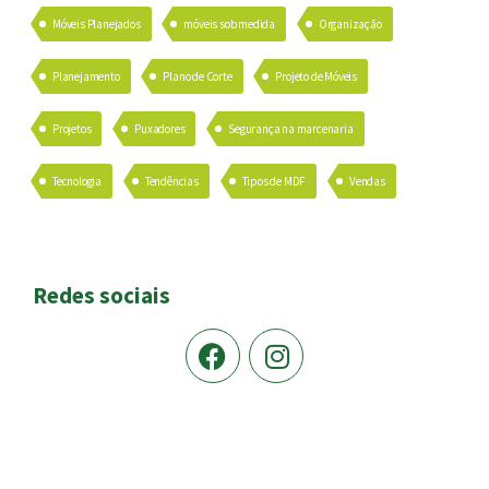
Móveis Planejados
móveis sob medida
Organização
Planejamento
Plano de Corte
Projeto de Móveis
Projetos
Puxadores
Segurança na marcenaria
Tecnologia
Tendências
Tipos de MDF
Vendas
Redes sociais