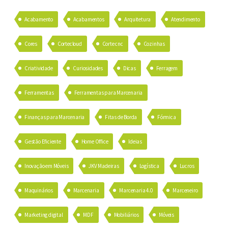
Acabamento
Acabamentos
Arquitetura
Atendimento
Cores
Cortecloud
Corte cnc
Cozinhas
Criatividade
Curiosidades
Dicas
Ferragem
Ferramentas
Ferramentas para Marcenaria
Finanças para Marcenaria
Fitas de Borda
Fórmica
Gestão Eficiente
Home Office
Ideias
Inovação em Móveis
JKV Madeiras
Logística
Lucros
Maquinários
Marcenaria
Marcenaria 4.0
Marceneiro
Marketing digital
MDF
Mobiliários
Móveis