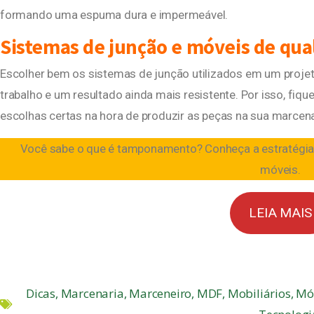
formando uma espuma dura e impermeável.
Sistemas de junção e móveis de qua
Escolher bem os sistemas de junção utilizados em um projeto
trabalho e um resultado ainda mais resistente. Por isso, fiqu
escolhas certas na hora de produzir as peças na sua marcena
Você sabe o que é tamponamento? Conheça a estratégi
móveis.
LEIA MAIS
Dicas
,
Marcenaria
,
Marceneiro
,
MDF
,
Mobiliários
,
Móv