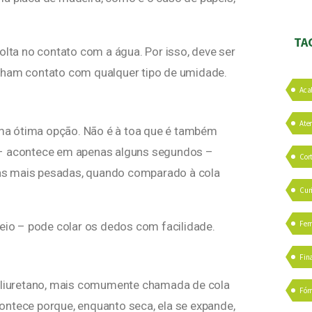
TA
olta no contato com a água. Por isso, deve ser
enham contato com qualquer tipo de umidade.
Aca
Ate
 uma ótima opção. Não é à toa que é também
 – acontece em apenas alguns segundos –
Cor
as mais pesadas, quando comparado à cola
Cur
Fer
io – pode colar os dedos com facilidade.
Fin
poliuretano, mais comumente chamada de cola
Fór
ontece porque, enquanto seca, ela se expande,