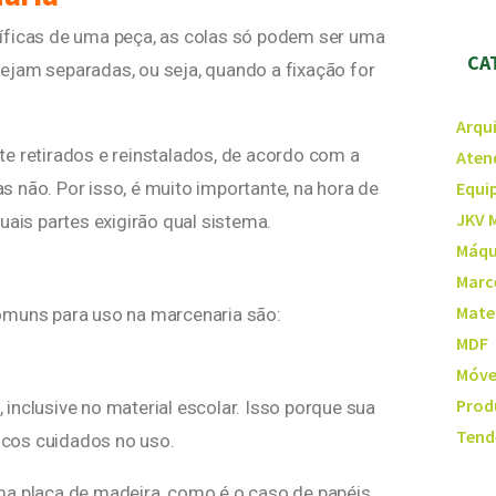
íficas de uma peça, as colas só podem ser uma
CA
ejam separadas, ou seja, quando a fixação for
Arqu
e retirados e reinstalados, de acordo com a
Aten
 não. Por isso, é muito importante, na hora de
Equi
JKV 
uais partes exigirão qual sistema.
Máqu
Marc
Mate
omuns para uso na marcenaria são:
MDF
Móve
Prod
inclusive no material escolar. Isso porque sua
Tend
ucos cuidados no uso.
 uma placa de madeira, como é o caso de papéis,