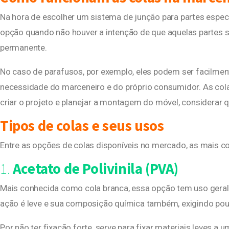
Na hora de escolher um sistema de junção para partes espec
opção quando não houver a intenção de que aquelas partes s
permanente.
No caso de parafusos, por exemplo, eles podem ser facilment
necessidade do marceneiro e do próprio consumidor. As colas
criar o projeto e planejar a montagem do móvel, considerar q
Tipos de colas e seus usos
Entre as opções de colas disponíveis no mercado, as mais c
1.
Acetato de Polivinila (PVA)
Mais conhecida como cola branca, essa opção tem uso geral, 
ação é leve e sua composição química também, exigindo po
Por não ter fixação forte, serve para fixar materiais leves a