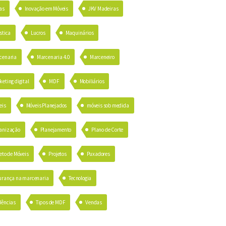
as
Inovação em Móveis
JKV Madeiras
stica
Lucros
Maquinários
cenaria
Marcenaria 4.0
Marceneiro
eting digital
MDF
Mobiliários
eis
Móveis Planejados
móveis sob medida
anização
Planejamento
Plano de Corte
eto de Móveis
Projetos
Puxadores
urança na marcenaria
Tecnologia
dências
Tipos de MDF
Vendas