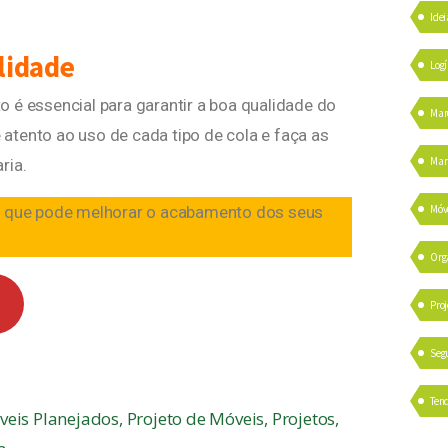
Idei
lidade
Logí
 é essencial para garantir a boa qualidade do
Mar
e atento ao uso de cada tipo de cola e faça as
Mark
ria.
a que pode melhorar o acabamento dos seus
Móv
Org
Proj
Seg
Ten
eis Planejados
,
Projeto de Móveis
,
Projetos
,