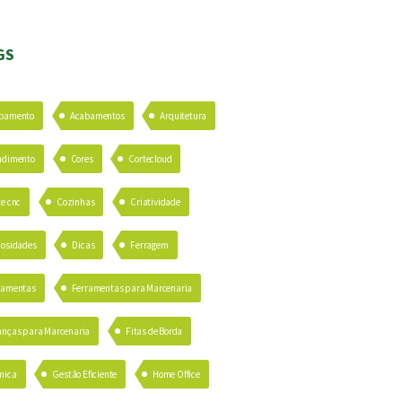
GS
bamento
Acabamentos
Arquitetura
ndimento
Cores
Cortecloud
te cnc
Cozinhas
Criatividade
iosidades
Dicas
Ferragem
ramentas
Ferramentas para Marcenaria
anças para Marcenaria
Fitas de Borda
mica
Gestão Eficiente
Home Office