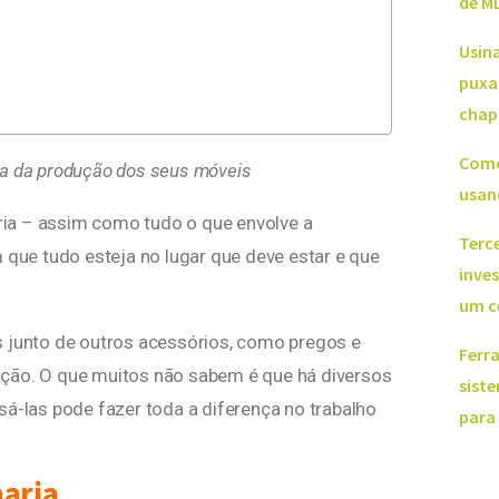
de M
Usin
puxa
chap
Como
pa da produção dos seus móveis
usan
ia – assim como tudo o que envolve a
Terce
ue tudo esteja no lugar que deve estar e que
inve
um c
s junto de outros acessórios, como pregos e
Ferr
ução. O que muitos não sabem é que há diversos
sist
sá-las pode fazer toda a diferença no trabalho
para
aria