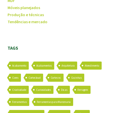
MDF
Móveis planejados
Produção e técnicas
Tendências e mercado
TAGS
Acabamento
Acabamentos
Arquitetura
Atendimento
Cores
Cortecloud
Corte cnc
Cozinhas
Criatividade
Curiosidades
Dicas
Ferragem
Ferramentas
Ferramentas para Marcenaria