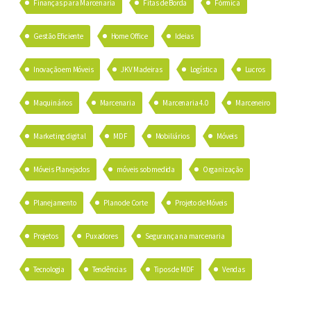
Finanças para Marcenaria
Fitas de Borda
Fórmica
Gestão Eficiente
Home Office
Ideias
Inovação em Móveis
JKV Madeiras
Logística
Lucros
Maquinários
Marcenaria
Marcenaria 4.0
Marceneiro
Marketing digital
MDF
Mobiliários
Móveis
Móveis Planejados
móveis sob medida
Organização
Planejamento
Plano de Corte
Projeto de Móveis
Projetos
Puxadores
Segurança na marcenaria
Tecnologia
Tendências
Tipos de MDF
Vendas