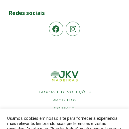
Redes sociais
TROCAS E DEVOLUÇÕES
PRODUTOS
CONTATO
POLÍTICA DE PRIVACIDADE
Usamos cookies em nosso site para fornecer a experiência
mais relevante, lembrando suas preferências e visitas
POLÍTICA DE COOKIES
repetidas. Ao clicar em “Aceitar todos”, você concorda com o