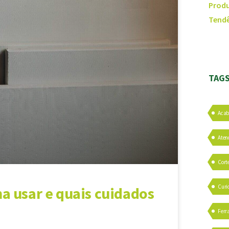
Produ
Tendê
TAG
Aca
Aten
Cort
Curi
a usar e quais cuidados
Ferr