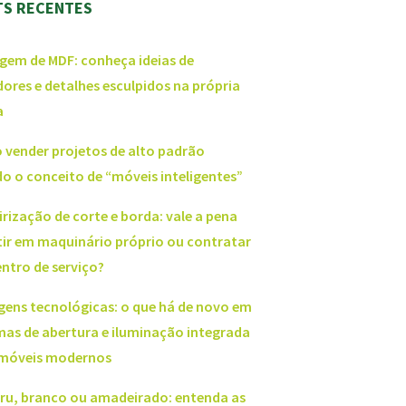
TS RECENTES
gem de MDF: conheça ideias de
ores e detalhes esculpidos na própria
a
vender projetos de alto padrão
o o conceito de “móveis inteligentes”
irização de corte e borda: vale a pena
tir em maquinário próprio ou contratar
ntro de serviço?
gens tecnológicas: o que há de novo em
mas de abertura e iluminação integrada
 móveis modernos
ru, branco ou amadeirado: entenda as