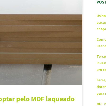
POS
Usina
puxad
chap
Como 
usand
Terce
inves
um ce
Ferra
siste
para
optar pelo MDF laqueado
MDF c