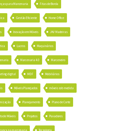
nças para Marcenaria
Fitas de Borda
ica
Gestão Eficiente
Home Office
as
Inovação em Móveis
JKV Madeiras
tica
Lucros
Maquinários
enaria
Marcenaria 4.0
Marceneiro
eting digital
MDF
Mobiliários
is
Móveis Planejados
móveis sob medida
nização
Planejamento
Plano de Corte
to de Móveis
Projetos
Puxadores
rança na marcenaria
Tecnologia