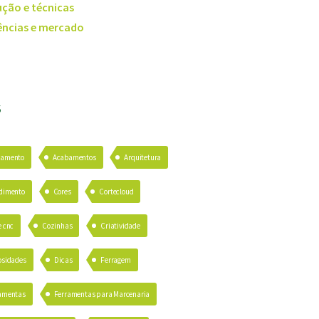
ção e técnicas
ncias e mercado
S
bamento
Acabamentos
Arquitetura
dimento
Cores
Cortecloud
e cnc
Cozinhas
Criatividade
osidades
Dicas
Ferragem
amentas
Ferramentas para Marcenaria