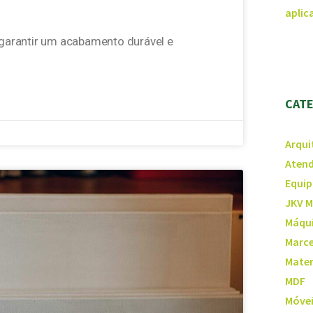
aplic
garantir um acabamento durável e
CAT
Arqui
Atend
Equip
JKV M
Máqui
Marce
Mater
MDF
Móvei