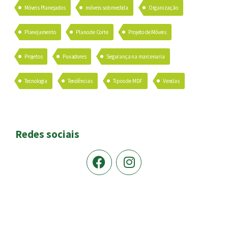
Móveis Planejados
móveis sob medida
Organização
Planejamento
Plano de Corte
Projeto de Móveis
Projetos
Puxadores
Segurança na marcenaria
Tecnologia
Tendências
Tipos de MDF
Vendas
Redes sociais