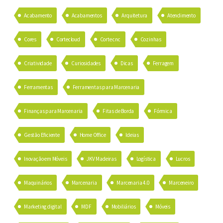
Acabamento
Acabamentos
Arquitetura
Atendimento
Cores
Cortecloud
Corte cnc
Cozinhas
Criatividade
Curiosidades
Dicas
Ferragem
Ferramentas
Ferramentas para Marcenaria
Finanças para Marcenaria
Fitas de Borda
Fórmica
Gestão Eficiente
Home Office
Ideias
Inovação em Móveis
JKV Madeiras
Logística
Lucros
Maquinários
Marcenaria
Marcenaria 4.0
Marceneiro
Marketing digital
MDF
Mobiliários
Móveis