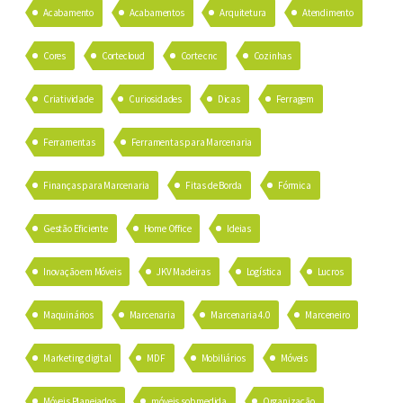
Acabamento
Acabamentos
Arquitetura
Atendimento
Cores
Cortecloud
Corte cnc
Cozinhas
Criatividade
Curiosidades
Dicas
Ferragem
Ferramentas
Ferramentas para Marcenaria
Finanças para Marcenaria
Fitas de Borda
Fórmica
Gestão Eficiente
Home Office
Ideias
Inovação em Móveis
JKV Madeiras
Logística
Lucros
Maquinários
Marcenaria
Marcenaria 4.0
Marceneiro
Marketing digital
MDF
Mobiliários
Móveis
Móveis Planejados
móveis sob medida
Organização