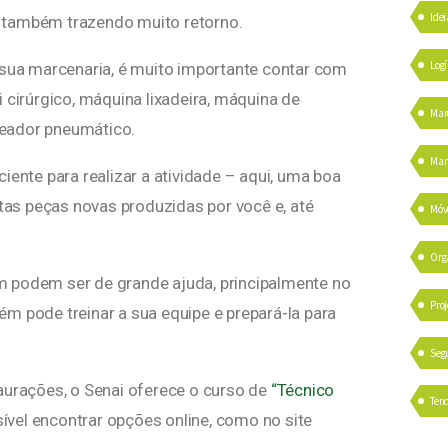
Idei
 também trazendo muito retorno.
Logí
 sua marcenaria, é muito importante contar com
 cirúrgico, máquina lixadeira, máquina de
Mar
peador pneumático.
Mark
iente para realizar a atividade – aqui, uma boa
as peças novas produzidas por você e, até
Móv
Org
m podem ser de grande ajuda, principalmente no
Proj
m pode treinar a sua equipe e prepará-la para
Seg
aurações, o Senai oferece o curso de
“Técnico
Ten
ível encontrar opções online, como no site