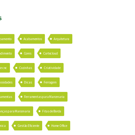
S
bamento
Acabamentos
Arquitetura
ndimento
Cores
Cortecloud
te cnc
Cozinhas
Criatividade
iosidades
Dicas
Ferragem
ramentas
Ferramentas para Marcenaria
anças para Marcenaria
Fitas de Borda
mica
Gestão Eficiente
Home Office