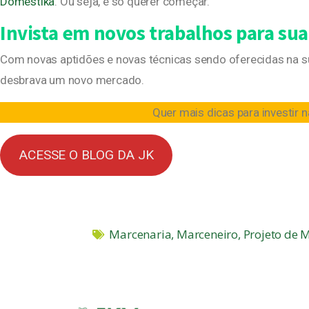
Domestika
. Ou seja, é só querer começar.
Invista em novos trabalhos para su
Com novas aptidões e novas técnicas sendo oferecidas na sua
desbrava um novo mercado.
Quer mais dicas para investir 
ACESSE O BLOG DA JK
Marcenaria
,
Marceneiro
,
Projeto de 