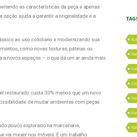
peitando as características da peça e apenas
opção ajuda a garantir a originalidade e a
TAG
ássico ao uso cotidiano e modernizando sua
Aca
amentos, como novas texturas, pátinas ou
Ate
a a novos espaços – o que dá um ar ainda mais
Cor
Cur
vel restaurado custa 30% menos que um novo
Fer
possibilidade de mudar ambientes com peças
Fin
ado pouco explorado na marcenaria,
Fór
ue vai mexer nos móveis. É um trabalho