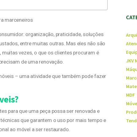
CAT
ra marceneiros
onsumidor: organização, praticidade, soluções
Arqu
Aten
ustados, entre muitas outras. Mas eles não são
Equi
, muitas vezes, o que os clientes procuram é
JKV 
 precisam de uma renovação.
Máqu
e móveis – uma atividade que também pode fazer
Marc
Mate
MDF
veis?
Móve
stes para que uma peça possa ser renovada e
Prod
s técnicas que garantem o uso por mais tempo e
Tend
onal ao móvel a ser restaurado.