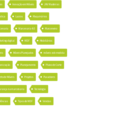
as
Inovação em Móveis
JKV Madeiras
stica
Lucros
Maquinários
cenaria
Marcenaria 4.0
Marceneiro
eting digital
MDF
Mobiliários
eis
Móveis Planejados
móveis sob medida
anização
Planejamento
Plano de Corte
eto de Móveis
Projetos
Puxadores
urança na marcenaria
Tecnologia
dências
Tipos de MDF
Vendas