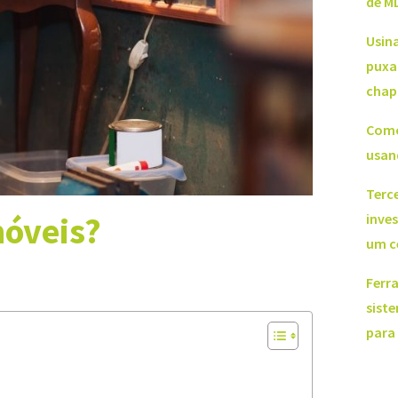
de M
Usin
puxa
chap
Como
usan
Terce
móveis?
inve
um c
Ferr
sist
para