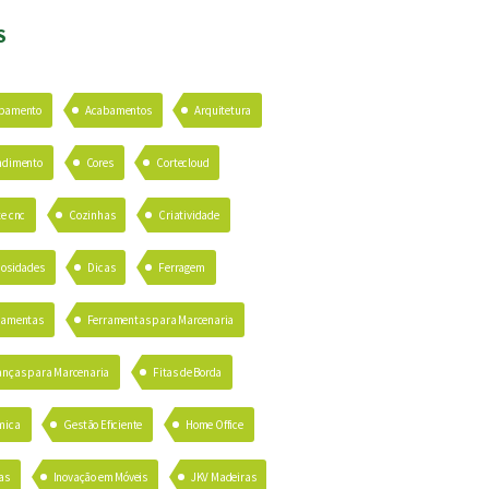
S
bamento
Acabamentos
Arquitetura
ndimento
Cores
Cortecloud
te cnc
Cozinhas
Criatividade
iosidades
Dicas
Ferragem
ramentas
Ferramentas para Marcenaria
anças para Marcenaria
Fitas de Borda
mica
Gestão Eficiente
Home Office
as
Inovação em Móveis
JKV Madeiras