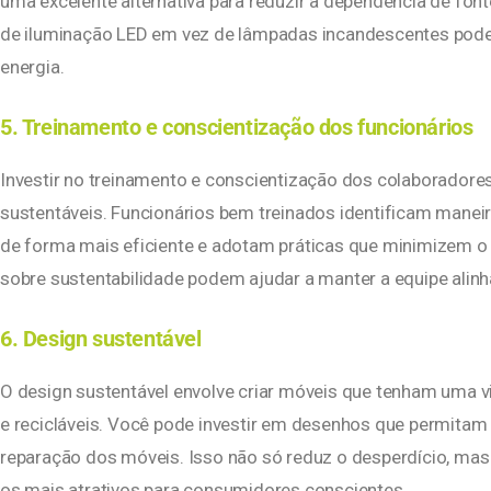
uma excelente alternativa para reduzir a dependência de font
de iluminação LED em vez de lâmpadas incandescentes pode
energia.
5. Treinamento e conscientização dos funcionários
Investir no treinamento e conscientização dos colaboradores
sustentáveis. Funcionários bem treinados identificam maneira
de forma mais eficiente e adotam práticas que minimizem o
sobre sustentabilidade podem ajudar a manter a equipe alin
6. Design sustentável
O design sustentável envolve criar móveis que tenham uma vi
e recicláveis. Você pode investir em desenhos que permitam 
reparação dos móveis. Isso não só reduz o desperdício, ma
os mais atrativos para consumidores conscientes.