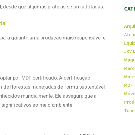
l, desde que algumas práticas sejam adotadas.
CAT
ria
Arqu
Aten
para garantir uma produção mais responsável e
Equi
JKV 
Máqu
Marc
Mate
tar por MDF certificado. A certificação
MDF
m de florestas manejadas de forma sustentável.
Móve
onhecidos mundialmente. Ele assegura que a
Prod
 significativos ao meio ambiente.
Tend