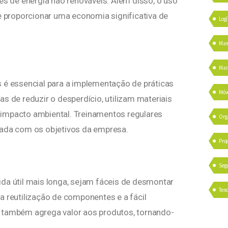
es de energia não renováveis. Além disso, o uso
 proporcionar uma economia significativa de
Logí
Mar
Mark
 é essencial para a implementação de práticas
Móv
s de reduzir o desperdício, utilizam materiais
 impacto ambiental. Treinamentos regulares
Org
hada com os objetivos da empresa.
Proj
Seg
da útil mais longa, sejam fáceis de desmontar
Ten
a reutilização de componentes e a fácil
s também agrega valor aos produtos, tornando-