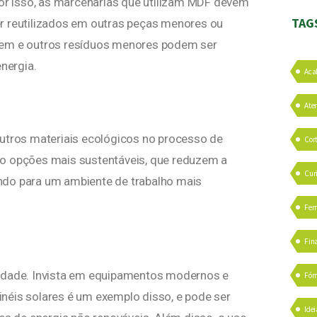
por isso, as marcenarias que utilizam MDF devem
TAG
r reutilizados em outras peças menores ou
agem e outros resíduos menores podem ser
nergia.
Aca
Ate
outros materiais ecológicos no processo de
Cor
ão opções mais sustentáveis, que reduzem a
Cur
ndo para um ambiente de trabalho mais
Fer
Fin
bilidade. Invista em equipamentos modernos e
Fór
néis solares é um exemplo disso, e pode ser
Idei