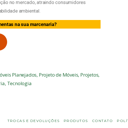
sição no mercado, atraindo consumidores
bilidade ambiental.
mentas na sua marcenaria?
óveis Planejados
,
Projeto de Móveis
,
Projetos
,
ia
,
Tecnologia
TROCAS E DEVOLUÇÕES
PRODUTOS
CONTATO
POLÍ