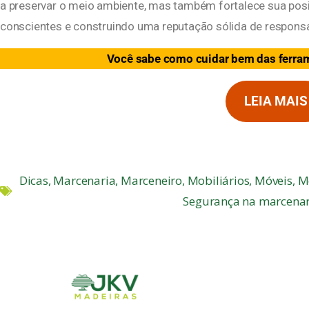
a preservar o meio ambiente, mas também fortalece sua po
conscientes e construindo uma reputação sólida de responsa
Você sabe como cuidar bem das ferra
LEIA MAIS
Dicas
,
Marcenaria
,
Marceneiro
,
Mobiliários
,
Móveis
,
M
Segurança na marcenar