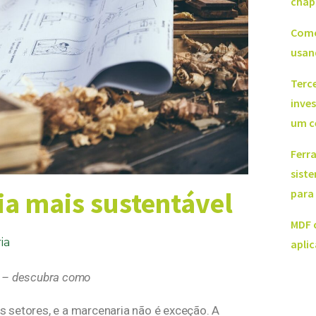
chap
Como
usan
Terce
inve
um c
Ferr
sist
a mais sustentável
para
MDF 
ia
apli
e – descubra como
 setores, e a marcenaria não é exceção. A