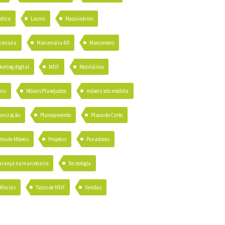
stica
Lucros
Maquinários
cenaria
Marcenaria 4.0
Marceneiro
eting digital
MDF
Mobiliários
eis
Móveis Planejados
móveis sob medida
anização
Planejamento
Plano de Corte
eto de Móveis
Projetos
Puxadores
urança na marcenaria
Tecnologia
dências
Tipos de MDF
Vendas