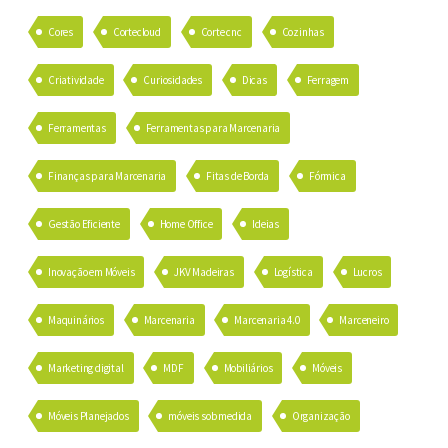
Cores
Cortecloud
Corte cnc
Cozinhas
Criatividade
Curiosidades
Dicas
Ferragem
Ferramentas
Ferramentas para Marcenaria
Finanças para Marcenaria
Fitas de Borda
Fórmica
Gestão Eficiente
Home Office
Ideias
Inovação em Móveis
JKV Madeiras
Logística
Lucros
Maquinários
Marcenaria
Marcenaria 4.0
Marceneiro
Marketing digital
MDF
Mobiliários
Móveis
Móveis Planejados
móveis sob medida
Organização