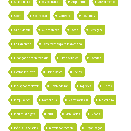
Acabamento
Acabamentos
Arquitetura
Atendimento
Cores
Cortecloud
Corte cnc
Cozinhas
Criatividade
Curiosidades
Dicas
Ferragem
Ferramentas
Ferramentas para Marcenaria
Finanças para Marcenaria
Fitas de Borda
Fórmica
Gestão Eficiente
Home Office
Ideias
Inovação em Móveis
JKV Madeiras
Logística
Lucros
Maquinários
Marcenaria
Marcenaria 4.0
Marceneiro
Marketing digital
MDF
Mobiliários
Móveis
Móveis Planejados
móveis sob medida
Organização