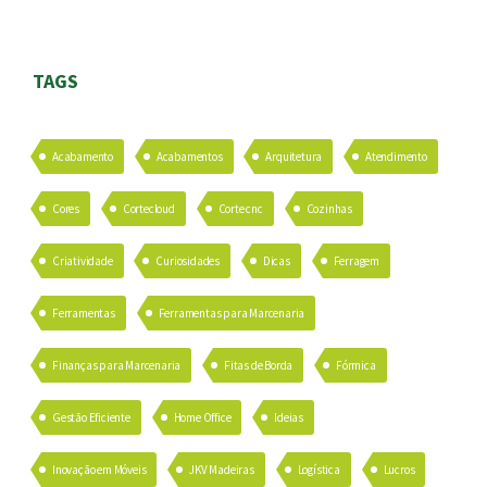
TAGS
Acabamento
Acabamentos
Arquitetura
Atendimento
Cores
Cortecloud
Corte cnc
Cozinhas
Criatividade
Curiosidades
Dicas
Ferragem
Ferramentas
Ferramentas para Marcenaria
Finanças para Marcenaria
Fitas de Borda
Fórmica
Gestão Eficiente
Home Office
Ideias
Inovação em Móveis
JKV Madeiras
Logística
Lucros