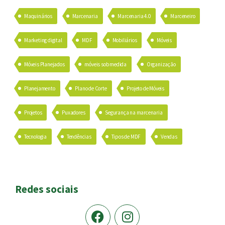
Maquinários
Marcenaria
Marcenaria 4.0
Marceneiro
Marketing digital
MDF
Mobiliários
Móveis
Móveis Planejados
móveis sob medida
Organização
Planejamento
Plano de Corte
Projeto de Móveis
Projetos
Puxadores
Segurança na marcenaria
Tecnologia
Tendências
Tipos de MDF
Vendas
Redes sociais