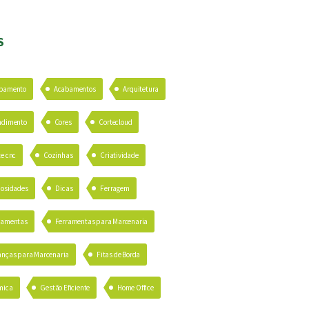
S
bamento
Acabamentos
Arquitetura
ndimento
Cores
Cortecloud
te cnc
Cozinhas
Criatividade
iosidades
Dicas
Ferragem
ramentas
Ferramentas para Marcenaria
anças para Marcenaria
Fitas de Borda
mica
Gestão Eficiente
Home Office