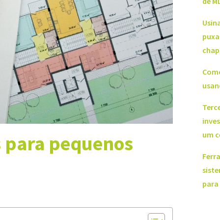
de M
Usin
puxa
chap
Como
usan
Terce
inve
um c
os para pequenos
Ferr
sist
para