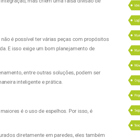
integração, mas criem uma falsa divisão de
Idei
Logí
Mar
 não é possível ter várias peças com propósitos
ada. E isso exige um bom planejamento de
Mark
Móv
amento, entre outras soluções, podem ser
Org
eira inteligente e prática.
Proj
aiores é o uso de espelhos. Por isso, é
Seg
Ten
urados diretamente em paredes, eles também