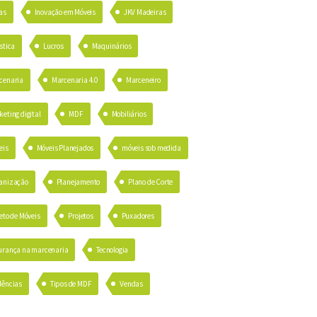
as
Inovação em Móveis
JKV Madeiras
stica
Lucros
Maquinários
cenaria
Marcenaria 4.0
Marceneiro
eting digital
MDF
Mobiliários
eis
Móveis Planejados
móveis sob medida
anização
Planejamento
Plano de Corte
eto de Móveis
Projetos
Puxadores
urança na marcenaria
Tecnologia
dências
Tipos de MDF
Vendas