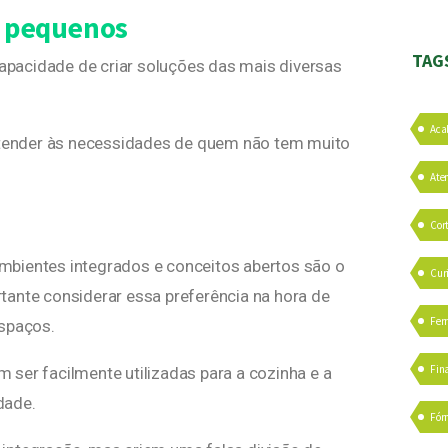
s pequenos
TAG
pacidade de criar soluções das mais diversas
Aca
 atender às necessidades de quem não tem muito
Ate
Cor
mbientes integrados e conceitos abertos são o
Cur
tante considerar essa preferência na hora de
Fer
espaços.
Fin
ser facilmente utilizadas para a cozinha e a
dade.
Fór