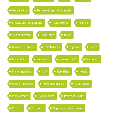
Ferramentas
Ferramentas para Marcenaria
Finanças para Marcenaria
Fitas de Borda
Fórmica
Gestão Eficiente
Home Office
Ideias
Inovação em Móveis
JKV Madeiras
Logística
Lucros
Maquinários
Marcenaria
Marcenaria 4.0
Marceneiro
Marketing digital
MDF
Mobiliários
Móveis
Móveis Planejados
móveis sob medida
Organização
Planejamento
Plano de Corte
Projeto de Móveis
Projetos
Puxadores
Segurança na marcenaria