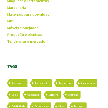
Máquinas e Ferramentas
Marcenaria
Materiais para download
MDF
Móveis planejados
Produção e técnicas
Tendências e mercado
TAGS
Acabamento
Acabamentos
Arquitetura
Atendimento
Cores
Cortecloud
Corte cnc
Cozinhas
Criatividade
Curiosidades
Dicas
Ferragem