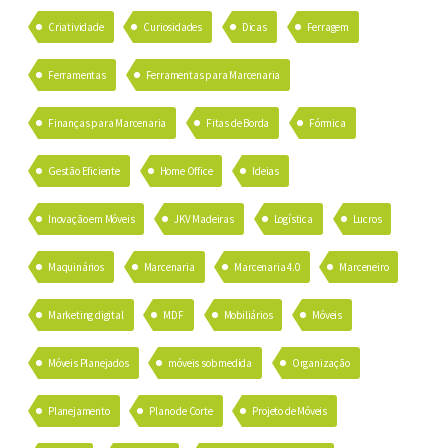
Criatividade
Curiosidades
Dicas
Ferragem
Ferramentas
Ferramentas para Marcenaria
Finanças para Marcenaria
Fitas de Borda
Fórmica
Gestão Eficiente
Home Office
Ideias
Inovação em Móveis
JKV Madeiras
Logística
Lucros
Maquinários
Marcenaria
Marcenaria 4.0
Marceneiro
Marketing digital
MDF
Mobiliários
Móveis
Móveis Planejados
móveis sob medida
Organização
Planejamento
Plano de Corte
Projeto de Móveis