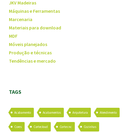
JKV Madeiras
Máquinas e Ferramentas
Marcenaria
Materiais para download
MDF
Móveis planejados
Produção e técnicas
Tendências e mercado
TAGS
Acabamento
Acabamentos
Arquitetura
Atendimento
Cores
Cortecloud
Corte cnc
Cozinhas